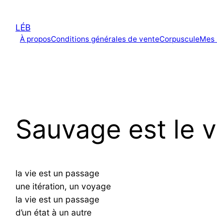
Aller
au
LÉB
contenu
À propos
Conditions générales de vente
Corpuscule
Mes 
Sauvage est le 
la vie est un passage
une itération, un voyage
la vie est un passage
d’un état à un autre