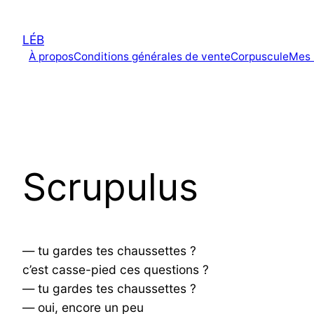
Aller
au
LÉB
contenu
À propos
Conditions générales de vente
Corpuscule
Mes 
Scrupulus
— tu gardes tes chaussettes ?
c’est casse-pied ces questions ?
— tu gardes tes chaussettes ?
— oui, encore un peu